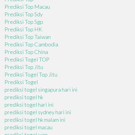
Prediksi Top Macau
Prediksi Top Sdy
Prediksi Top Sgp
Prediksi Top HK
Prediksi Top Taiwan
Prediksi Top Cambodia
Prediksi Top China
Prediksi Togel TOP
Prediksi Top Jitu
Prediksi Togel Top Jitu
Prediksi Togel
prediksi togel singapura hari ini
prediksi togel hk
prediksi togel hari ini
prediksi togel sydney hari ini
prediksi togel hk malam ini
prediksi togel macau
prediksi togel wap