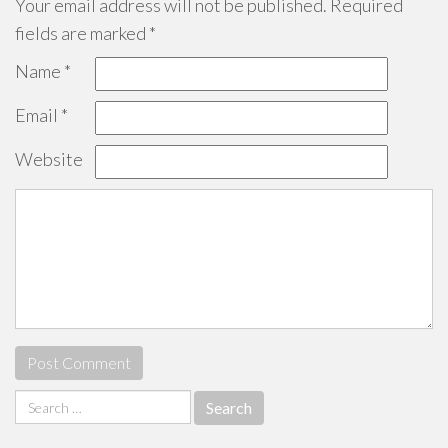
Your email address will not be published.
Required
fields are marked
*
Name
*
Email
*
Website
Search
for: