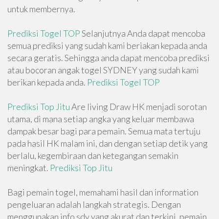
untuk membernya.
Prediksi Togel TOP
Selanjutnya Anda dapat mencoba
semua prediksi yang sudah kami beriakan kepada anda
secara geratis. Sehingga anda dapat mencoba prediksi
atau bocoran angak togel SYDNEY yang sudah kami
berikan kepada anda.
Prediksi Togel TOP
Prediksi Top Jitu
Are living Draw HK menjadi sorotan
utama, di mana setiap angka yang keluar membawa
dampak besar bagi para pemain. Semua mata tertuju
pada hasil HK malam ini, dan dengan setiap detik yang
berlalu, kegembiraan dan ketegangan semakin
meningkat.
Prediksi Top Jitu
Bagi pemain togel, memahami hasil dan information
pengeluaran adalah langkah strategis. Dengan
menggunakan info sdy yang akurat dan terkini, pemain