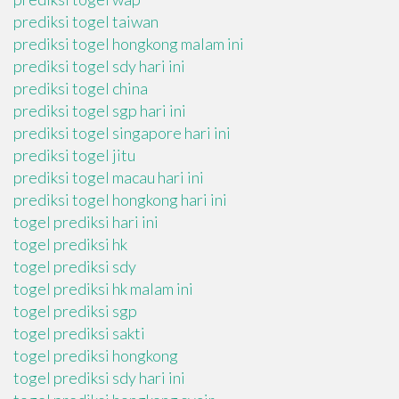
prediksi togel taiwan
prediksi togel hongkong malam ini
prediksi togel sdy hari ini
prediksi togel china
prediksi togel sgp hari ini
prediksi togel singapore hari ini
prediksi togel jitu
prediksi togel macau hari ini
prediksi togel hongkong hari ini
togel prediksi hari ini
togel prediksi hk
togel prediksi sdy
togel prediksi hk malam ini
togel prediksi sgp
togel prediksi sakti
togel prediksi hongkong
togel prediksi sdy hari ini