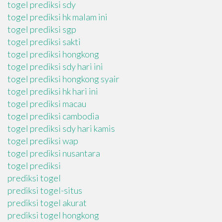
togel prediksi sdy
togel prediksi hk malam ini
togel prediksi sgp
togel prediksi sakti
togel prediksi hongkong
togel prediksi sdy hari ini
togel prediksi hongkong syair
togel prediksi hk hari ini
togel prediksi macau
togel prediksi cambodia
togel prediksi sdy hari kamis
togel prediksi wap
togel prediksi nusantara
togel prediksi
prediksi togel
prediksi togel-situs
prediksi togel akurat
prediksi togel hongkong